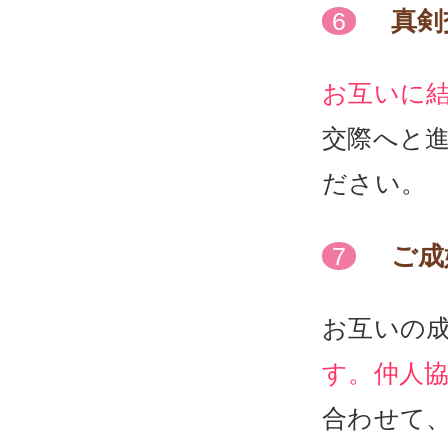
真剣
6
お互いに
交際へと
ださい。
ご成
7
お互いの
す。仲人
合わせて