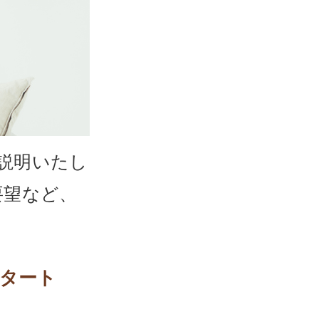
説明いたし
要望など、
スタート