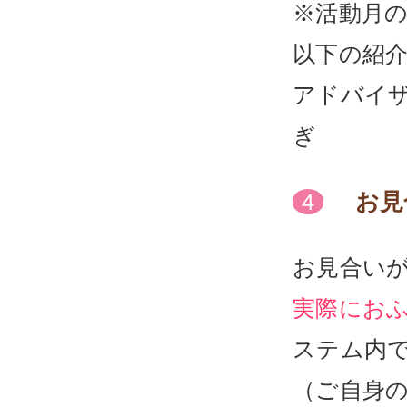
※活動月
以下の紹
アドバイザ
ぎ
お見
4
お見合い
実際にお
ステム内
（ご自身